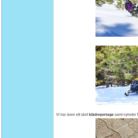
Vi har även ett stort
klädreportage
samt nyheter 