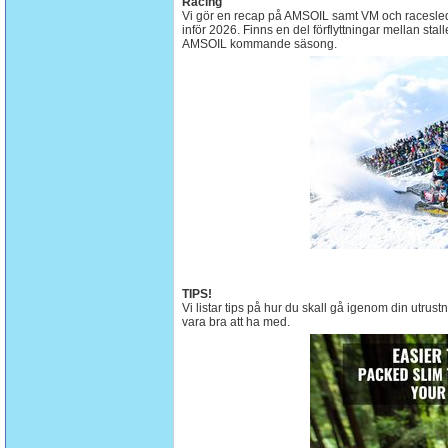
Racing
Vi gör en recap på AMSOIL samt VM och racesleds
inför 2026. Finns en del förflyttningar mellan stal
AMSOIL kommande säsong.
TIPS!
Vi listar tips på hur du skall gå igenom din utrust
vara bra att ha med.