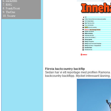
6.
micke666
7.
RHG
8.
FrankJScott
9.
TheOne
10.
Swarte
Första backcountry backflip
Sedan har vi ett reportage med profilen Ramona J
backcountry backflipp. Mycket intressant läsning.