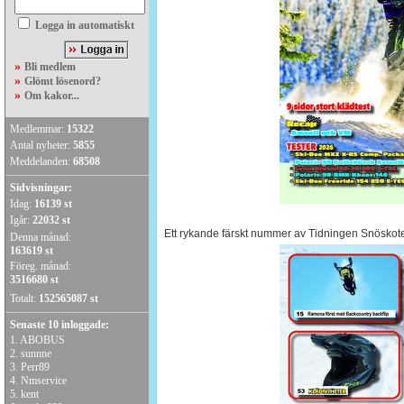
Logga in automatiskt
»
Bli medlem
»
Glömt lösenord?
»
Om kakor...
Medlemmar:
15322
Antal nyheter:
5855
Meddelanden:
68508
Sidvisningar:
Idag:
16139 st
Igår:
22032 st
Ett rykande färskt nummer av Tidningen Snöskote
Denna månad:
163619 st
Föreg. månad:
3516680 st
Totalt:
152565087 st
Senaste 10 inloggade:
1.
ABOBUS
2.
sunnne
3.
Perr89
4.
Nmservice
5.
kent