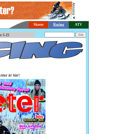
Skoter
Racing
ATV
r 5-25
oter är här!