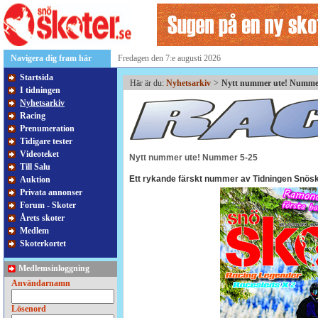
Navigera dig fram här
Fredagen den 7:e augusti 2026
Startsida
Här är du:
Nyhetsarkiv
>
Nytt nummer ute! Numme
I tidningen
Nyhetsarkiv
Racing
Prenumeration
Tidigare tester
Videoteket
Nytt nummer ute! Nummer 5-25
Till Salu
Ett rykande färskt nummer av Tidningen Snösk
Auktion
Privata annonser
Forum - Skoter
Årets skoter
Medlem
Skoterkortet
Medlemsinloggning
Användarnamn
Lösenord