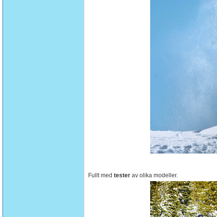
Fullt med
tester
av olika modeller.