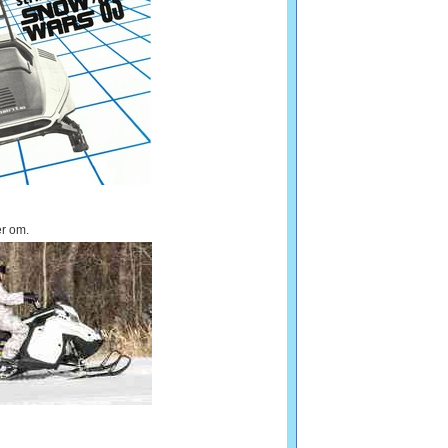
er om.