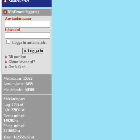
Skoterkortet
Medlemsinloggning
Användarnamn
Lösenord
Logga in automatiskt
»
Bli medlem
»
Glömt lösenord?
»
Om kakor...
Medlemmar:
15322
Antal nyheter:
5855
Meddelanden:
68508
Sidvisningar:
Idag:
1802 st
Igår:
22032 st
Denna månad:
149282 st
Föreg. månad:
3516680 st
Totalt:
152550750 st