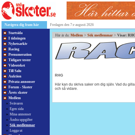
Navigera dig fram här
Fredagen den 7:e augusti 2026
Startsida
Här är du:
Medlem
>
Sök medlemmar
>
Visar: RH
I tidningen
Nyhetsarkiv
Racing
Prenumeration
Tidigare tester
Videoteket
Till Salu
RHG
Auktion
Privata annonser
Här kan du skriva saker om dig själv. Vad du gillar
Forum - Skoter
och så vidare.
Årets skoter
Medlem
»
Svävaren
»
Egen sida
»
Mina annonser
»
Ändra uppgifter
»
Sök medlemmar
»
Logga ut