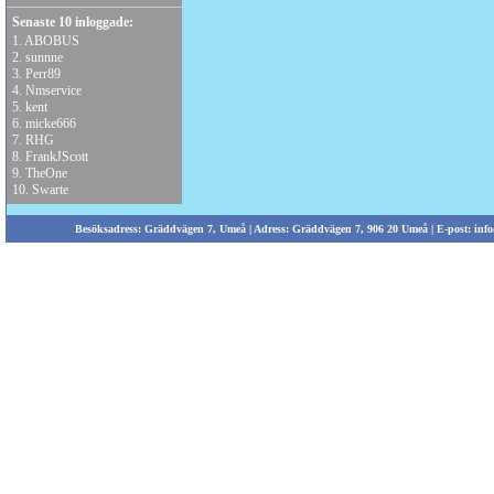
Senaste 10 inloggade:
1.
ABOBUS
2.
sunnne
3.
Perr89
4.
Nmservice
5.
kent
6.
micke666
7.
RHG
8.
FrankJScott
9.
TheOne
10.
Swarte
Besöksadress: Gräddvägen 7, Umeå | Adress: Gräddvägen 7, 906 20 Umeå | E-post:
info