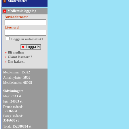
Skoterkortet
Medlemsinloggning
Användarnamn
Lösenord
Logga in automatiskt
»
Bli medlem
»
Glömt lösenord?
»
Om kakor...
Medlemmar:
15322
Antal nyheter:
5855
Meddelanden:
68508
Sidvisningar:
Idag:
7833 st
Igår:
24053 st
Denna månad:
179366 st
Föreg. månad:
3516680 st
Totalt:
152580834 st