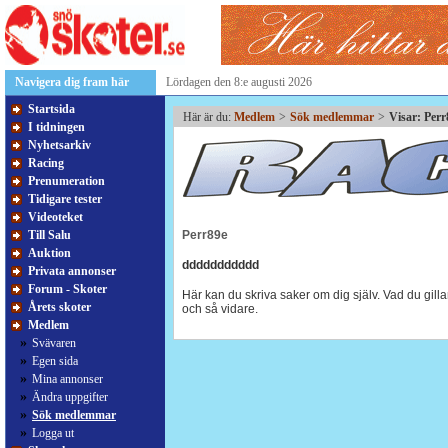
Navigera dig fram här
Lördagen den 8:e augusti 2026
Startsida
Här är du:
Medlem
>
Sök medlemmar
>
Visar: Per
I tidningen
Nyhetsarkiv
Racing
Prenumeration
Tidigare tester
Videoteket
Till Salu
Perr89e
Auktion
ddddddddddd
Privata annonser
Forum - Skoter
Här kan du skriva saker om dig själv. Vad du gillar
Årets skoter
och så vidare.
Medlem
»
Svävaren
»
Egen sida
»
Mina annonser
»
Ändra uppgifter
»
Sök medlemmar
»
Logga ut