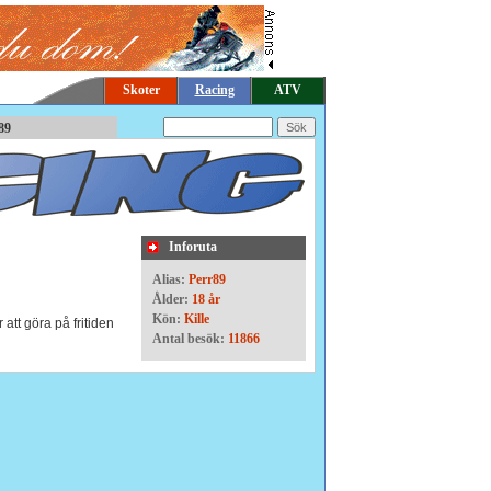
Skoter
Racing
ATV
r89
Inforuta
Alias:
Perr89
Ålder:
18 år
Kön:
Kille
 att göra på fritiden
Antal besök:
11866