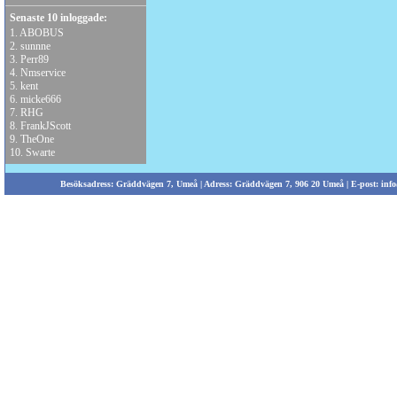
Senaste 10 inloggade:
1.
ABOBUS
2.
sunnne
3.
Perr89
4.
Nmservice
5.
kent
6.
micke666
7.
RHG
8.
FrankJScott
9.
TheOne
10.
Swarte
Besöksadress: Gräddvägen 7, Umeå | Adress: Gräddvägen 7, 906 20 Umeå | E-post:
info