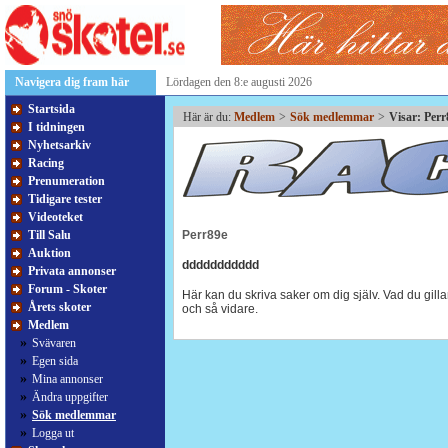
Navigera dig fram här
Lördagen den 8:e augusti 2026
Startsida
Här är du:
Medlem
>
Sök medlemmar
>
Visar: Per
I tidningen
Nyhetsarkiv
Racing
Prenumeration
Tidigare tester
Videoteket
Till Salu
Perr89e
Auktion
ddddddddddd
Privata annonser
Forum - Skoter
Här kan du skriva saker om dig själv. Vad du gillar
Årets skoter
och så vidare.
Medlem
»
Svävaren
»
Egen sida
»
Mina annonser
»
Ändra uppgifter
»
Sök medlemmar
»
Logga ut