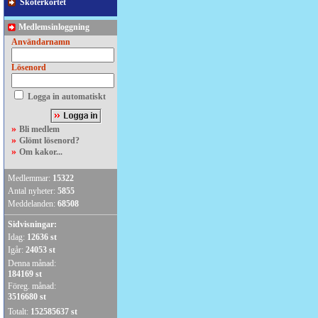
Skoterkortet
Medlemsinloggning
Användarnamn
Lösenord
Logga in automatiskt
»
Bli medlem
»
Glömt lösenord?
»
Om kakor...
Medlemmar:
15322
Antal nyheter:
5855
Meddelanden:
68508
Sidvisningar:
Idag:
12636 st
Igår:
24053 st
Denna månad:
184169 st
Föreg. månad:
3516680 st
Totalt:
152585637 st