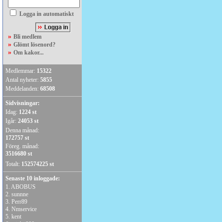
Logga in automatiskt
»
Bli medlem
»
Glömt lösenord?
»
Om kakor...
Medlemmar:
15322
Antal nyheter:
5855
Meddelanden:
68508
Sidvisningar:
Idag:
1224 st
Igår:
24053 st
Denna månad:
172757 st
Föreg. månad:
3516680 st
Totalt:
152574225 st
Senaste 10 inloggade:
1.
ABOBUS
2.
sunnne
3.
Perr89
4.
Nmservice
5.
kent