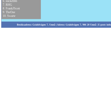
6.
micke666
7.
RHG
8.
FrankJScott
9.
TheOne
10.
Swarte
Besöksadress: Gräddvägen 7, Umeå | Adress: Gräddvägen 7, 906 20 Umeå | E-post:
info