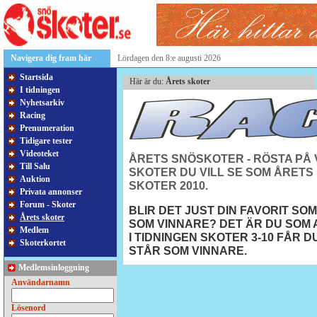
Navigera dig fram här
Lördagen den 8:e augusti 2026
Startsida
Här är du:
Årets skoter
I tidningen
Nyhetsarkiv
Racing
Prenumeration
Tidigare tester
Videoteket
ÅRETS SNÖSKOTER - RÖSTA PÅ 
Till Salu
SKOTER DU VILL SE SOM ÅRETS
Auktion
SKOTER 2010.
Privata annonser
Forum - Skoter
BLIR DET JUST DIN FAVORIT SO
Årets skoter
SOM VINNARE? DET ÄR DU SOM 
Medlem
I TIDNINGEN SKOTER 3-10 FÅR D
Skoterkortet
STÅR SOM VINNARE.
Medlemsinloggning
Användarnamn
Lösenord